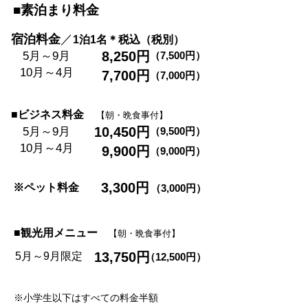
■素泊まり料金
宿泊料金
​／
1
泊1名＊
税込（税別）
8,250円
5月～9月
（7
,500円）
10月～4月
7,700円
（7
,000円）
​■ビジネス料金
【朝・晩食事付】
10,450円
5月～9月
（9
,500円）
10月～4月
9,900円
（9
,000円）
3,300円
※ペット料金
（3,000
円）
■観光用メニュー
【朝・晩食事付】
13,750円
5月～9月限定
（12,500
円）
※小学生以下はすべての料金半額