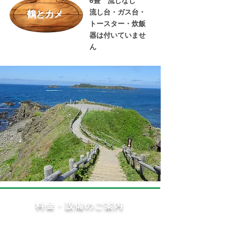
6畳 流しなし
流し台・ガス台・
鶴とカメ
トースター・炊飯
器は付いていませ
ん
料金・設備のご案内