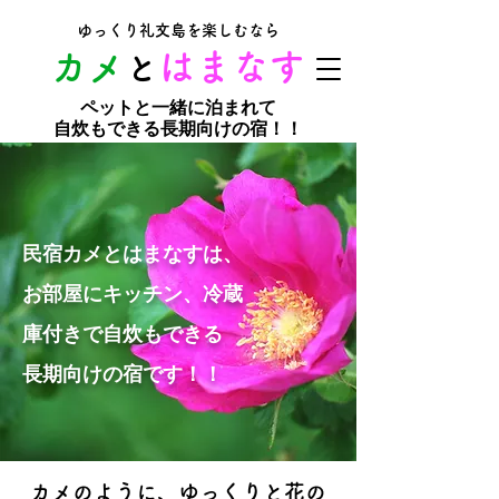
ゆっくり礼文島を楽しむなら
​カメ
はまなす
と
ペットと一緒に泊まれて
自炊もできる長期向けの宿！！
民宿カメとはまなすは、
お部屋にキッチン、冷蔵
庫付きで自炊もできる
長期向けの宿です！！
カメのように、ゆっくりと花の